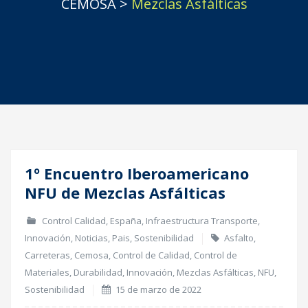
CEMOSA
>
Mezclas Asfálticas
1º Encuentro Iberoamericano
15
NFU de Mezclas Asfálticas
Mar
Control Calidad
,
España
,
Infraestructura Transporte
,
Innovación
,
Noticias
,
Pais
,
Sostenibilidad
Asfalto
,
Carreteras
,
Cemosa
,
Control de Calidad
,
Control de
Materiales
,
Durabilidad
,
Innovación
,
Mezclas Asfálticas
,
NFU
,
Sostenibilidad
15 de marzo de 2022