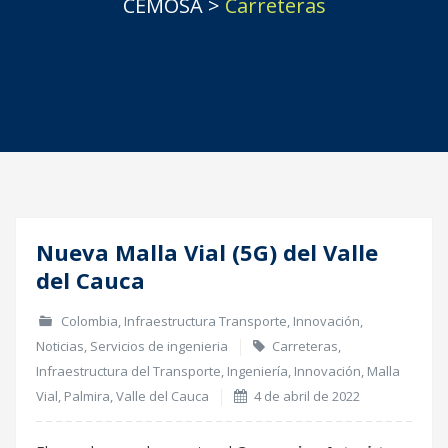
CEMOSA
>
Carreteras
Nueva Malla Vial (5G) del Valle
04
del Cauca
Abr
Colombia
,
Infraestructura Transporte
,
Innovación
,
Noticias
,
Servicios de ingenieria
Carreteras
,
Infraestructura del Transporte
,
Ingeniería
,
Innovación
,
Malla
Vial
,
Palmira
,
Valle del Cauca
4 de abril de 2022