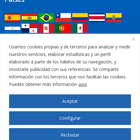
Legal
Usamos cookies propias y de terceros para analizar y medir
nuestros servicios; elaborar estadísticas y un perfil
Política de privacidad
elaborado a partir de los hábitos de su navegación, y
mostrarle publicidad con sus referencias. Se comparte
Aviso Legal
información con los terceros que nos facilitan las cookies.
Puedes obtener más información
aqui
Política de cookies
Aceptar
Canal Ético
Configurar
Rechazar
Copyright © 2021
CEMOSA
. All rights reserved.