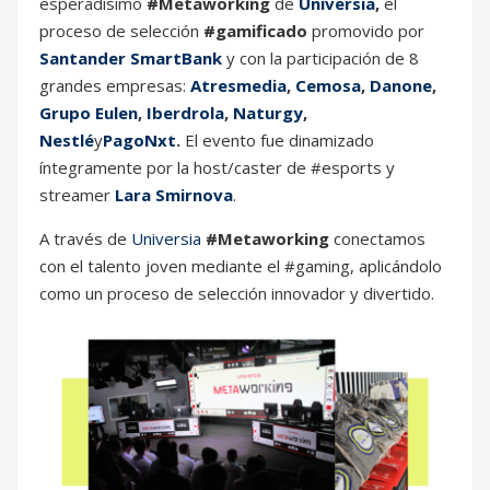
esperadísimo
#Metaworking
de
Universia
,
el
proceso de selección
#gamificado
promovido por
Santander SmartBank
y con la participación de 8
grandes empresas:
Atresmedia
,
Cemosa
,
Danone
,
Grupo Eulen
,
Iberdrola
,
Naturgy
,
Nestlé
y
PagoNxt
.
El evento fue dinamizado
íntegramente por la host/caster de #esports y
streamer
Lara Smirnova
.
A través de
Universia
#Metaworking
conectamos
con el talento joven mediante el #gaming, aplicándolo
como un proceso de selección innovador y divertido.