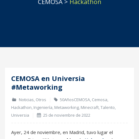
CEMOSA
>
Hackathon
CEMOSA en Universia
25
#Metaworking
Nov
Noticias
,
Otros
50AñosCEMOSA
,
Cemosa
,
Hackathon
,
Ingeniería
,
Metaworking
,
Minecraft
,
Talento
,
Universia
25 de noviembre de 2022
Ayer, 24 de noviembre, en Madrid, tuvo lugar el