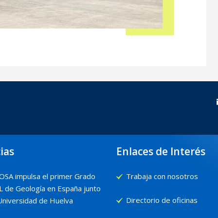
ias
Enlaces de Interés
SA impulsa el primer Grado
Trabaja con nosotros
 de Geología en España junto
Directorio de oficinas
 Universidad de Huelva