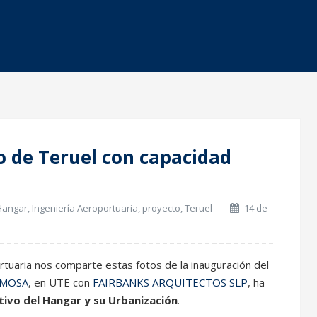
14
o de Teruel con capacidad
Abr
Hangar
,
Ingeniería Aeroportuaria
,
proyecto
,
Teruel
14 de
uaria nos comparte estas fotos de la inauguración del
MOSA
, en UTE con
FAIRBANKS ARQUITECTOS SLP
, ha
tivo del Hangar y su Urbanización
.