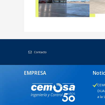
Contacto
EMPRESA
Notic
CEMO
DUAL
a la