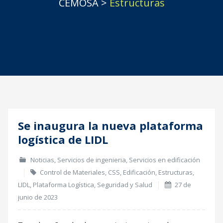
CEMOSA
>
Estructuras
Se inaugura la nueva plataforma
27
logística de LIDL
Jun
Noticias
,
Servicios de ingenieria
,
Servicios en edificación
Control de Materiales
,
CSS
,
Edificación
,
Estructuras
,
LIDL
,
Plataforma Logística
,
Seguridad y Salud
27 de
junio de 2023