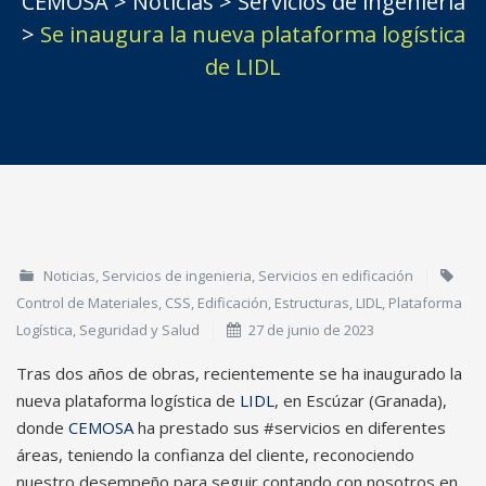
CEMOSA
>
Noticias
>
Servicios de ingenieria
>
Se inaugura la nueva plataforma logística
de LIDL
Noticias
,
Servicios de ingenieria
,
Servicios en edificación
Control de Materiales
,
CSS
,
Edificación
,
Estructuras
,
LIDL
,
Plataforma
Logística
,
Seguridad y Salud
27 de junio de 2023
Tras dos años de obras, recientemente se ha inaugurado la
nueva plataforma logística de
LIDL
, en Escúzar (Granada),
donde
CEMOSA
ha prestado sus #servicios en diferentes
áreas, teniendo la confianza del cliente, reconociendo
nuestro desempeño para seguir contando con nosotros en