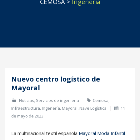
CEMOSA
>
Ingenería
Nuevo centro logístico de
11
Mayoral
May
Noticias
,
Servicios de ingenieria
Cemosa
,
Infraestructura
,
Ingenería
,
Mayoral
,
Nave Logística
11
de mayo de 2023
La multinacional textil española
Mayoral Moda Infantil