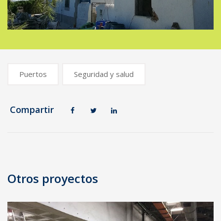
Puertos
Seguridad y salud
Compartir
Navegación
de
Otros proyectos
entradas