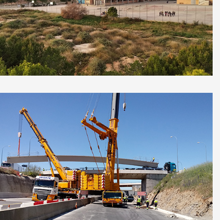
Estudio hidrogeológico-geotécnico en I.E.S.
Villa De Aspe, Alicante
Demarcacion Carreteras del Estado,
Castilla y León