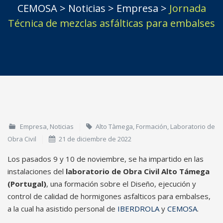
CEMOSA
>
Noticias
>
Empresa
>
Jornada
Técnica de mezclas asfálticas para embalses
Empresa
,
Noticias
Alto Tàmega
,
Formación
,
Laboratorio de
Obra Civil
21 de diciembre de 2022
Los pasados 9 y 10 de noviembre, se ha impartido en las
instalaciones del
laboratorio de Obra Civil
Alto Támega
(Portugal)
, una formación sobre el Diseño, ejecución y
control de calidad de hormigones asfalticos para embalses,
a la cual ha asistido personal de
IBERDROLA
y
CEMOSA
.