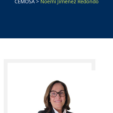
CEMOSA
>
Noemi Jiménez Redondo