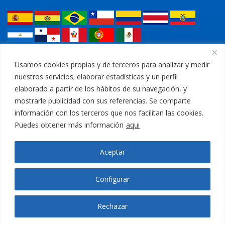
Legal
Usamos cookies propias y de terceros para analizar y medir
nuestros servicios; elaborar estadísticas y un perfil
Política de privacidad
elaborado a partir de los hábitos de su navegación, y
mostrarle publicidad con sus referencias. Se comparte
Aviso Legal
información con los terceros que nos facilitan las cookies.
Puedes obtener más información
aqui
Política de cookies
Aceptar
Canal Ético
Configurar
Rechazar
Copyright © 2021
CEMOSA
. All rights reserved.