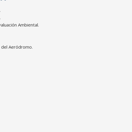
.
.
valuación Ambiental.
s del Aeródromo.