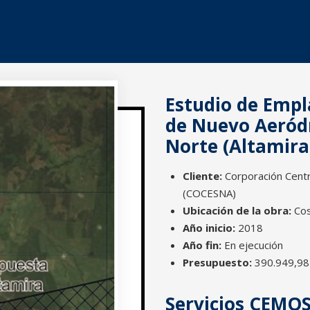
Estudio de Emp
de Nuevo Aeród
Norte (Altamira
Cliente:
Corporación Centr
(COCESNA)
Ubicación de la obra:
Cos
Año inicio:
2018
Año fin:
En ejecución
Presupuesto:
390.949,98
Servicios CEMO