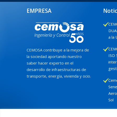
EMPRESA
Notic
CEMO
DUAL
a la
CEMO
CEMOSA contribuye a la mejora de
ISO 
la sociedad aportando nuestro
inte
saber hacer experto en el
gest
desarrollo de infraestructuras de
transporte, energía, vivienda y ocio.
Cemo
Sene
Aero
Sol