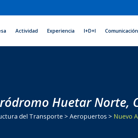
esa
Actividad
Experiencia
I+D+i
Comunicació
ródromo Huetar Norte, C
uctura del Transporte
>
Aeropuertos
>
Nuevo A