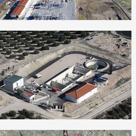
Planta Fotovoltaica Campo Arañuelo I y II
Estación Depuradoras de Aguas Residuales
de Torreperogil, Jaén